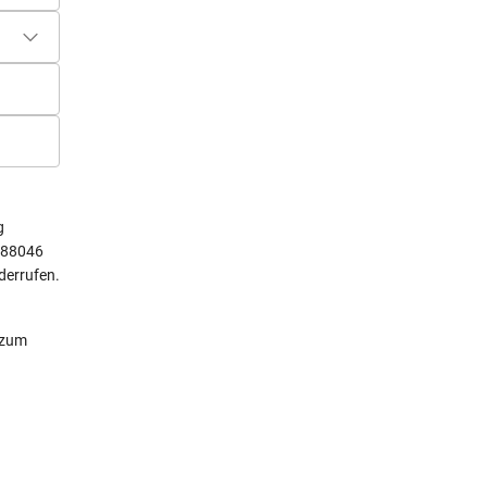
g
 88046
derrufen.
 zum