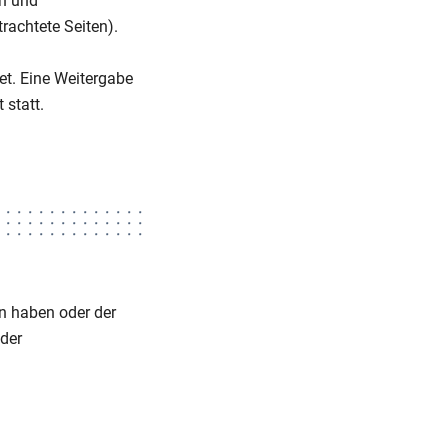
en und
rachtete Seiten).
et. Eine Weitergabe
 statt.
n haben oder der
der