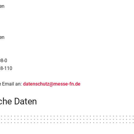
en
en
08-0
08-110
e Email an:
datenschutz@messe-fn.de
iche Daten