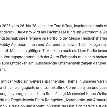
026 vom 26. bis 28. Juni ihre Tore öffnet, leuchtet erstmals ei
rländereck: Die Astro wird als Fachmesse rund um Astronomie, As
stechnik ihre Premiere im Portfolio der Messe Friedrichshafen 
e Hobby-Astronominnen und -Astronomen sowie Technikbegeistert
1 statt. Mit einem gültigen Ticket kann auch die Ham Radio bes
n Vortragsprogramm lädt der Astro-Flohmarkt mit einem breite
 zum Entdecken ein. Ausstellende Unternehmen zeigen darüber 
ent.
r, mit der Astro ein weiteres spannendes Thema in unseren Vera
richt eine engagierte und technikaffine Community an und passt
htung hervorragend zur Ham Radio“, sagt Messechef Klaus Well
cht die Projektleiterin Petra Rathgeber: „Astronomie und Amateur
chnik, Präzision und Kommunikation, das hat sich bereits auf d