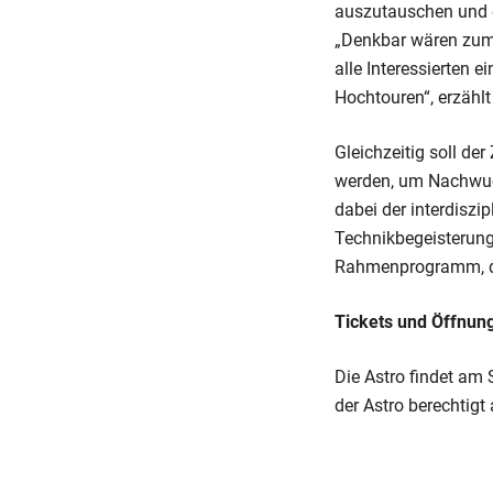
auszutauschen und d
„Denkbar wären zum 
alle Interessierten 
Hochtouren“, erzähl
Gleichzeitig soll de
werden, um Nachwuch
dabei der interdisz
Technikbegeisterung
Rahmenprogramm, da
Tickets und Öffnun
Die Astro findet am 
der Astro berechtig