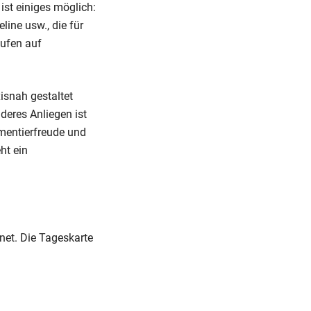
st einiges möglich:
ine usw., die für
aufen auf
isnah gestaltet
eres Anliegen ist
mentierfreude und
ht ein
net. Die Tageskarte