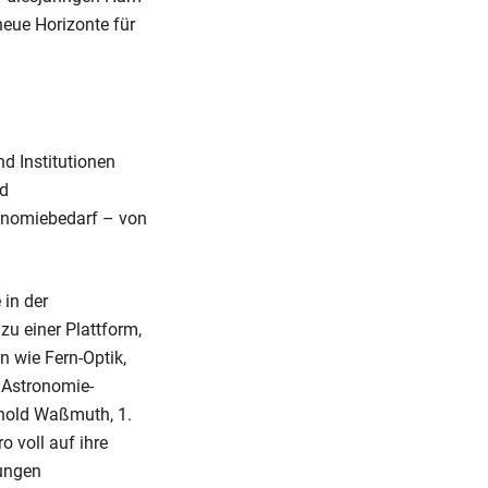
neue Horizonte für
d Institutionen
nd
onomiebedarf – von
 in der
zu einer Plattform,
 wie Fern-Optik,
 Astronomie-
thold Waßmuth, 1.
 voll auf ihre
lungen