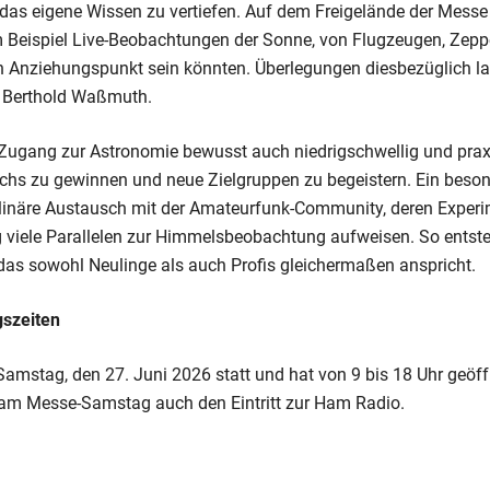
as eigene Wissen zu vertiefen. Auf dem Freigelände der Messe i
Beispiel Live-Beobachtungen der Sonne, von Flugzeugen, Zeppel
ein Anziehungspunkt sein könnten. Überlegungen diesbezüglich l
t Berthold Waßmuth.
r Zugang zur Astronomie bewusst auch niedrigschwellig und prax
s zu gewinnen und neue Zielgruppen zu begeistern. Ein besond
iplinäre Austausch mit der Amateurfunk-Community, deren Experi
 viele Parallelen zur Himmelsbeobachtung aufweisen. So entste
s sowohl Neulinge als auch Profis gleichermaßen anspricht.
gszeiten
Samstag, den 27. Juni 2026 statt und hat von 9 bis 18 Uhr geöff
t am Messe-Samstag auch den Eintritt zur Ham Radio.