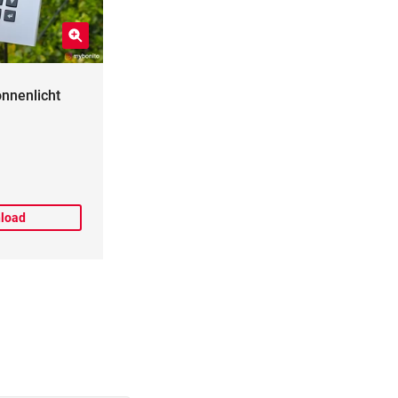
onnenlicht
load