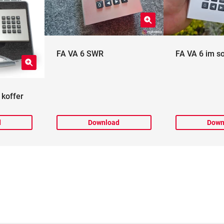
FA VA 6 SWR
FA VA 6 im s
 koffer
d
Download
Down