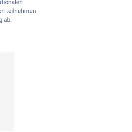
ationalen
en teilnehmen
g ab.