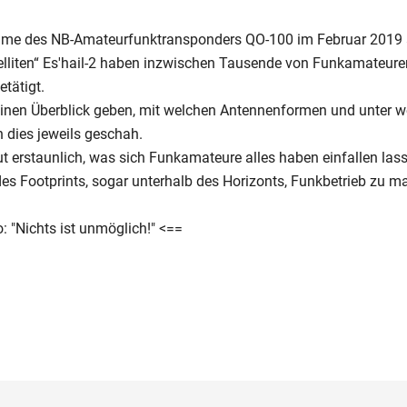
nahme des NB-Amateurfunktransponders QO-100 im Februar 2019
elliten“ Es'hail-2 haben inzwischen Tausende von Funkamateure
tätigt.
einen Überblick geben, mit welchen Antennenformen und unter w
 dies jeweils geschah.
lut erstaunlich, was sich Funkamateure alles haben einfallen la
s Footprints, sogar unterhalb des Horizonts, Funkbetrieb zu m
 "Nichts ist unmöglich!" <==