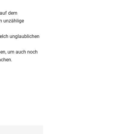
 auf dem
n unzählige
elch unglaublichen
ssen, um auch noch
achen.