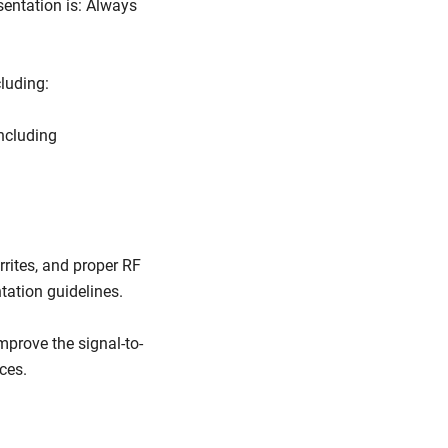
sentation is: Always
luding:
ncluding
rrites, and proper RF
ation guidelines.
improve the signal-to-
ces.