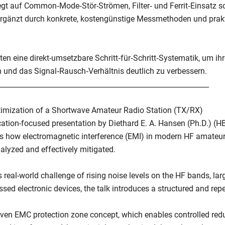
egt auf Common‑Mode‑Stör-Strömen, Filter‑ und Ferrit‑Einsatz s
rgänzt durch konkrete, kostengünstige Messmethoden und prak
ten eine direkt-umsetzbare Schritt‑für‑Schritt‑Systematik, um ih
en und das Signal‑Rausch‑Verhältnis deutlich zu verbessern.
____________________________________________________________
imization of a Shortwave Amateur Radio Station (TX/RX)
ication-focused presentation by Diethard E. A. Hansen (Ph.D.) 
 how electromagnetic interference (EMI) in modern HF amateur 
alyzed and effectively mitigated.
s real-world challenge of rising noise levels on the HF bands, la
essed electronic devices, the talk introduces a structured and re
roven EMC protection zone concept, which enables controlled red