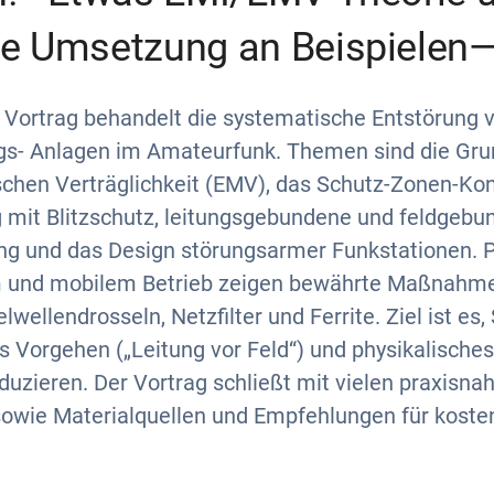
te Umsetzung an Beispielen
 Vortrag behandelt die systematische Entstörung 
s- Anlagen im Amateurfunk. Themen sind die Gru
chen Verträglichkeit (EMV), das Schutz-Zonen-Kon
mit Blitzschutz, leitungsgebundene und feldgeb
ng und das Design störungsarmer Funkstationen. P
m und mobilem Betrieb zeigen bewährte Maßnahme
wellendrosseln, Netzfilter und Ferrite. Ziel ist es
es Vorgehen („Leitung vor Feld“) und physikalische
duzieren. Der Vortrag schließt mit vielen praxisna
sowie Materialquellen und Empfehlungen für koste