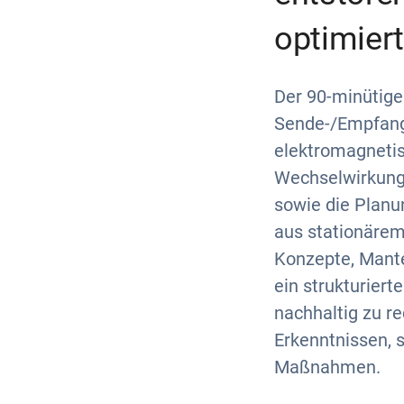
optimier
Der 90-minütige
Sende-/Empfang
elektromagnetis
Wechselwirkung 
sowie die Planu
aus stationäre
Konzepte, Mantel
ein strukturiert
nachhaltig zu re
Erkenntnissen, 
Maßnahmen.