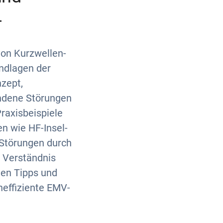
—
von Kurzwellen-
ndlagen der
zept,
undene Störungen
raxisbeispiele
n wie HF-Insel-
, Störungen durch
s Verständnis
hen Tipps und
neffiziente EMV-