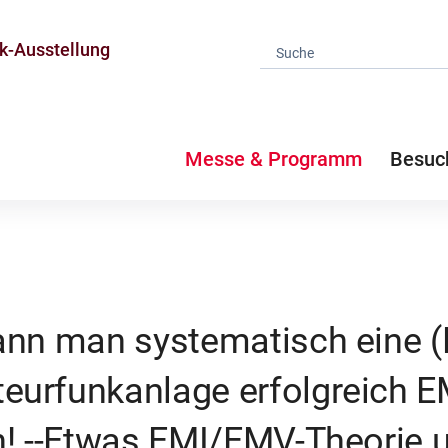
k-Ausstellung
Messe & Programm
Besuc
ann man systematisch eine 
urfunkanlage erfolgreich E
n! --Etwas EMI/EMV-Theorie 