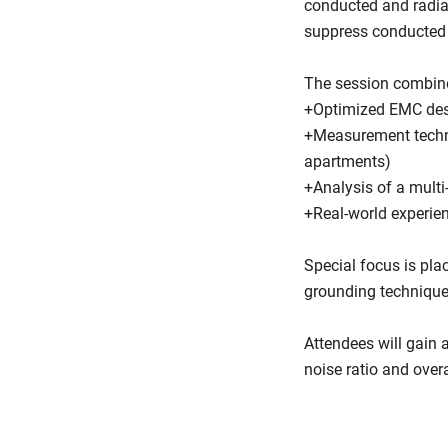
conducted and radiat
suppress conducted i
The session combine
+Optimized EMC desi
+Measurement techni
apartments)
+Analysis of a multi
+Real-world experie
Special focus is pla
grounding techniqu
Attendees will gain a
noise ratio and over