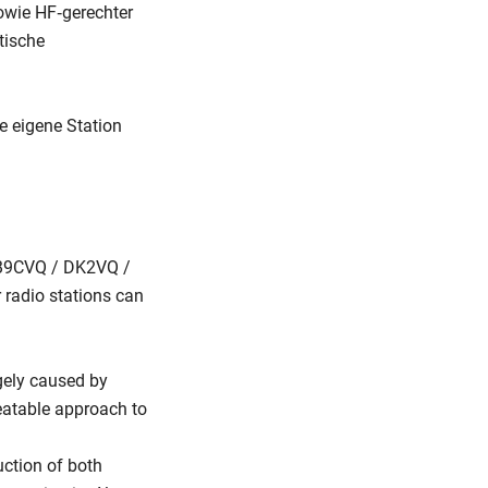
owie HF‑gerechter
tische
re eigene Station
(HB9CVQ / DK2VQ /
radio stations can
rgely caused by
peatable approach to
uction of both