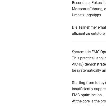
Besonderer Fokus li
Masseausführung, e
Umsetzungstipps.
Die Teilnehmer erhal
effizient zu entstör
____________________
Systematic EMC Opt
This practical, appl
AK4IG) demonstrates
be systematically an
Starting from today’
insufficiently suppr
EMC optimization.
At the core is the p