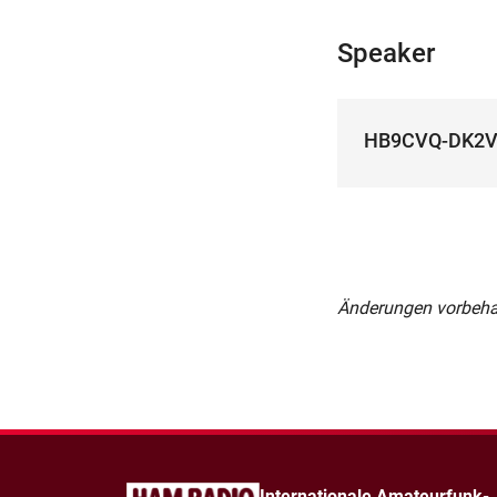
Speaker
HB9CVQ-DK2
Änderungen vorbeha
Internationale Amateurfunk-