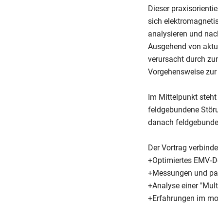
Dieser praxisorienti
sich elektromagneti
analysieren und nach
Ausgehend von aktue
verursacht durch zu
Vorgehensweise zur 
Im Mittelpunkt steh
feldgebundene Störun
danach feldgebunde
Der Vortrag verbinde
+Optimiertes EMV‑De
+Messungen und pas
+Analyse einer "Mul
+Erfahrungen im mob