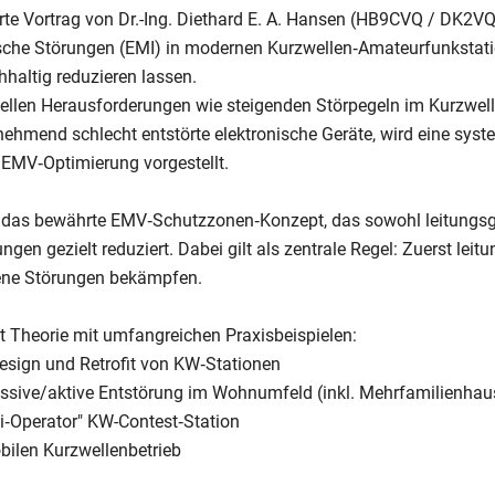
erte Vortrag von Dr.-Ing. Diethard E. A. Hansen (HB9CVQ / DK2VQ
sche Störungen (EMI) in modernen Kurzwellen‑Amateurfunkstati
haltig reduzieren lassen.
llen Herausforderungen wie steigenden Störpegeln im Kurzwell
nehmend schlecht entstörte elektronische Geräte, wird eine sys
EMV‑Optimierung vorgestellt.
t das bewährte EMV‑Schutzzonen‑Konzept, das sowohl leitungs
gen gezielt reduziert. Dabei gilt als zentrale Regel: Zuerst lei
ne Störungen bekämpfen.
t Theorie mit umfangreichen Praxisbeispielen:
sign und Retrofit von KW‑Stationen
sive/aktive Entstörung im Wohnumfeld (inkl. Mehrfamilienhau
ti‑Operator" KW-Contest‑Station
ilen Kurzwellenbetrieb