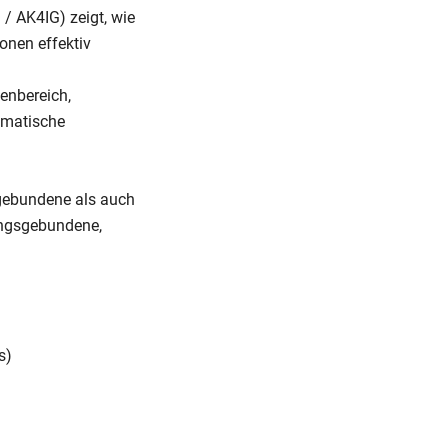
 / AK4IG) zeigt, wie
onen effektiv
enbereich,
tematische
gebundene als auch
tungsgebundene,
s)